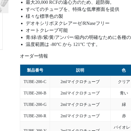
最大20,000 RCFの遠心力のため、超防御。
すべてのチューブを、特殊な低摩擦面を提供
様々な標準色の製
デオキシリボヌクレアーゼ/RNaseフリー
オートクレーブ可能
青/緑/赤/紫/黄/アンバー/箱内の明確なために各種
温度範囲は -80°C から 121°C です。
オーダー情報
製品番号
説明
色
TUBE-200-C
2mlマイクロチューブ
クリア
TUBE-200-B
2mlマイクロチューブ
青い
TUBE-200-G
2mlマイクロチューブ
緑
TUBE-200-R
2mlマイクロチューブ
赤
バイオレ
TUBE-200-V
2mlマイクロチューブ