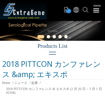
menu
0
2018 PITTCON カンファレン
会展
ス &amp; エキスポ
参照チャート
報告
Home
ニュース
会展
2018 PITTCON カンファレンス & エキスポ (2 月 26 日 ~ 3 月 1 日
#2104)