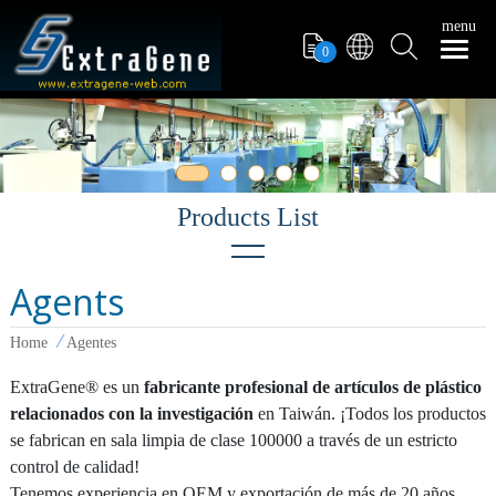
menu
0
Agents
Puntas con filtro
Home
Agentes
Tubo de PCR
ExtraGene® es un
fabricante profesional de artículos de plástico
pipeteadores
relacionados con la investigación
en Taiwán. ¡Todos los productos
Puntas de Pipeta
se fabrican en sala limpia de clase 100000 a través de un estricto
control de calidad!
Tubo de Microcentrífuga
Tenemos experiencia en OEM y exportación de más de 20 años,