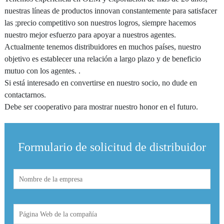
nuestras líneas de productos innovan constantemente para satisfacer
Tubo centrífugo
las ;precio competitivo son nuestros logros, siempre hacemos
Vial criogénico/tubo roscado
nuestro mejor esfuerzo para apoyar a nuestros agentes.
Actualmente tenemos distribuidores en muchos países, nuestro
Placa ELISA/Placa de PCR
objetivo es establecer una relación a largo plazo y de beneficio
mutuo con los agentes. .
Placa de pozo profundo
Si está interesado en convertirse en nuestro socio, no dude en
contactarnos.
Pipeta serológica
Debe ser cooperativo para mostrar nuestro honor en el futuro.
Filtro de jeringa
Escurridor de platos
Formulario de solicitud de distribuidor
TE (Peltier) Termociclador PCR de Refrigeración
Instrumento