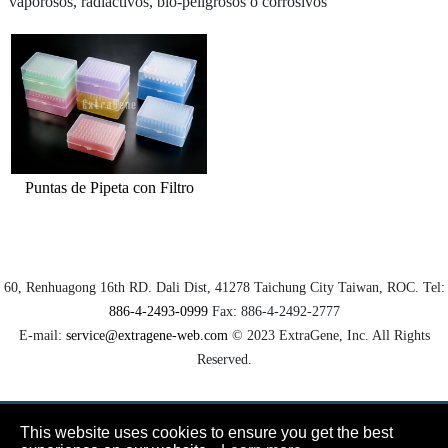
vaporosos, radiactivos, bio-peligrosos o corrosivos
Tubo centrífugo
Vial criogénico/tubo roscado
Placa ELISA/Placa de PCR
Placa de pozo profundo
Puntas de Pipeta con Filtro
Pipeta serológica
Filtro de jeringa
Escurridor de platos
60, Renhuagong 16th RD.
Dali Dist
, 41278
Taichung City
Taiwan, ROC. Tel:
886-4-2493-0999
Fax:
886-4-2492-2777
TE (Peltier) Termociclador PCR de Refrigeración
E-mail:
service@extragene-web.com
© 2023
ExtraGene, Inc.
All Rights
Instrumento
Reserved.
This website uses cookies to ensure you get the best