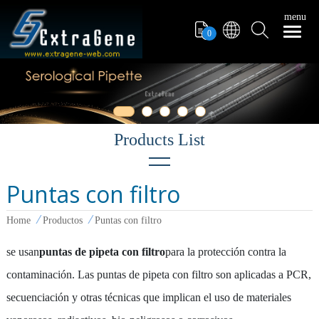
menu
0
Puntas con filtro
Puntas con filtro
Home
Productos
Puntas con filtro
Tubo de PCR
pipeteadores
se usan
puntas de pipeta con filtro
para la protección contra la
contaminación. Las puntas de pipeta con filtro son aplicadas a PCR,
Puntas de Pipeta
secuenciación y otras técnicas que implican el uso de materiales
Tubo de Microcentrífuga